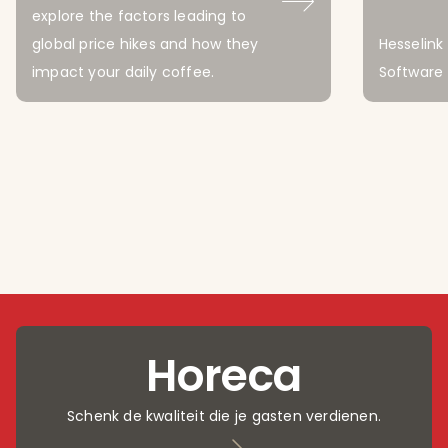
explore the factors leading to
global price hikes and how they
Hesselink
impact your daily coffee.
Software
Horeca
Schenk de kwaliteit die je gasten verdienen.