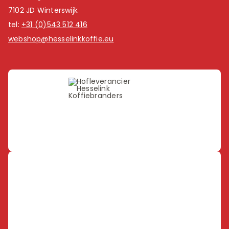
7102 JD Winterswijk
tel:
+31 (0)543 512 416
webshop@hesselinkkoffie.eu