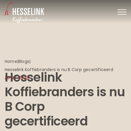
Ga
naar
inhoud
Home
|
Blogs
|
Hesselink Koffiebranders is nu B Corp gecertificeerd
Hesselink
20-10-2025
Koffiebranders is nu
B Corp
gecertificeerd