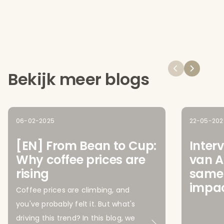
Bekijk meer blogs
06-02-2025
22-05-202
[EN] From Bean to Cup:
Inter
Why coffee prices are
van A
rising
same
impac
Coffee prices are climbing, and
you've probably felt it. But what's
driving this trend? In this blog, we