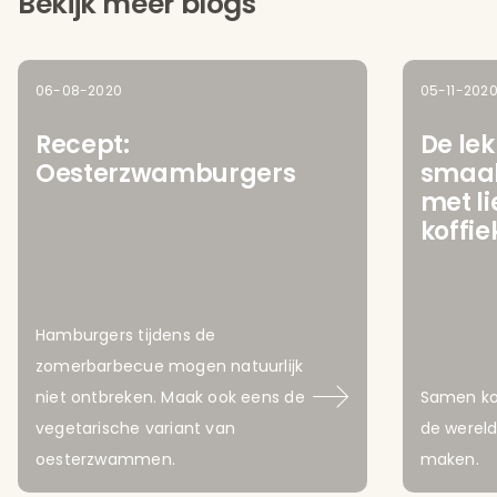
Bekijk meer blogs
06-08-2020
05-11-202
Recept:
De lek
Oesterzwamburgers
smaak
met l
koffi
Hamburgers tijdens de
zomerbarbecue mogen natuurlijk
niet ontbreken. Maak ook eens de
Samen ko
vegetarische variant van
de wereld
oesterzwammen.
maken.