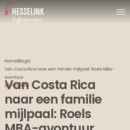
Ga
naar
inhoud
Home
|
Blogs
|
Van Costa Rica naar een familie mijlpaal: Roels MBA-
avontuur
Van Costa Rica
25-11-2024
naar een familie
mijlpaal: Roels
MBA-avontuur